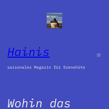
Zum
Inhalt
springen
Hainis
saisonales Magazin für Szenehüte
Wohin das